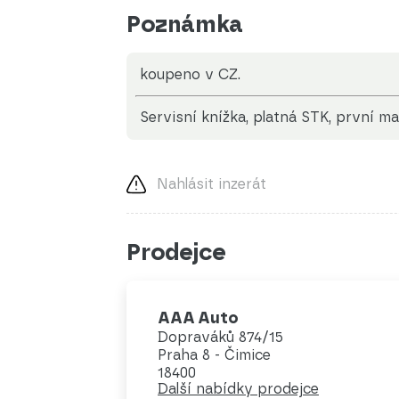
Poznámka
koupeno v CZ.
servisní knížka, platná STK, první maj
Nahlásit inzerát
Prodejce
AAA Auto
Dopraváků 874/15
Praha 8 - Čimice
18400
Další nabídky prodejce