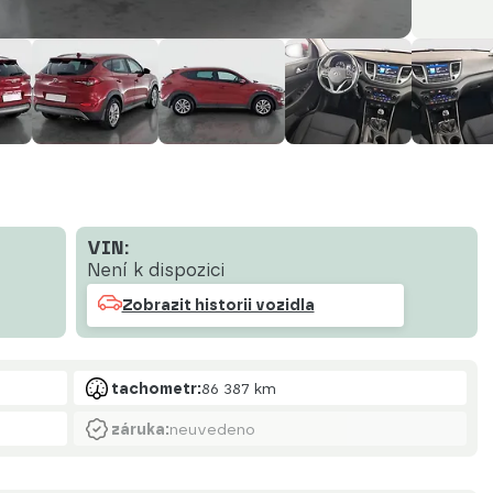
VIN:
Není k dispozici
Zobrazit historii vozidla
tachometr:
86 387 km
záruka:
neuvedeno