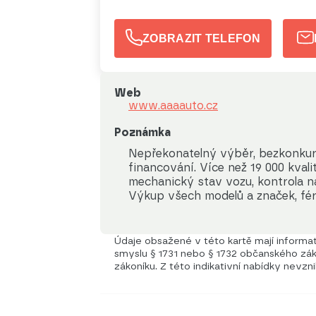
ZOBRAZIT TELEFON
Web
www.aaaauto.cz
Poznámka
Nepřekonatelný výběr, bezkonkur
financování. Více než 19 000 kval
mechanický stav vozu, kontrola na
Výkup všech modelů a značek, fér
Údaje obsažené v této kartě mají informati
smyslu § 1731 nebo § 1732 občanského záko
zákoníku. Z této indikativní nabídky nevzn