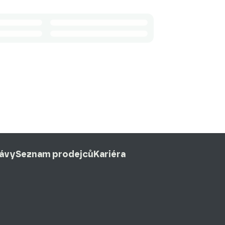
rávy
Seznam prodejců
Kariéra