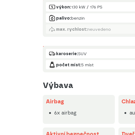
Motor
výkon:
130 kW / 176 PS
palivo:
benzin
max. rychlost:
neuvedeno
Karoserie
karoserie:
SUV
počet míst:
5 míst
Výbava
Airbag
Chlaz
6x airbag
au
Aktivní bezpečnost
Dveř