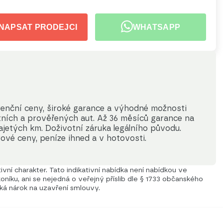
NAPSAT PRODEJCI
WHATSAPP
enční ceny, široké garance a výhodné možnosti 
itních a prověřených aut. Až 36 měsíců garance na 
jetých km. Doživotní záruka legálního původu. 
ové ceny, peníze ihned a v hotovosti.
vní charakter. Tato indikativní nabídka není nabídkou ve
níku, ani se nejedná o veřejný příslib dle § 1733 občanského
iká nárok na uzavření smlouvy.