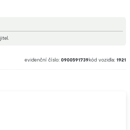
itel.
evidenční číslo:
0900591739
kód vozidla:
1921