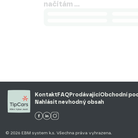
načítám …
Kontakt
FAQ
Prodávající
Obchodní po
Nahlásit nevhodný obsah
© 2026 EBM system k.s. Všechna práva vyhrazena.