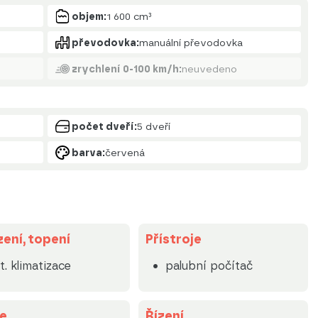
objem:
1 600 cm³
převodovka:
manuální převodovka
zrychlení 0-100 km/h:
neuvedeno
počet dveří:
5 dveří
barva:
červená
ení, topení
Přístroje
t. klimatizace
palubní počítač
e
Řízení