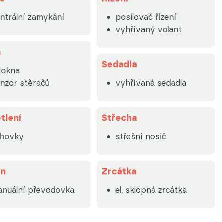
ntrální zamykání
posilovač řízení
vyhřívaný volant
a
Sedadla
. okna
nzor stěračů
vyhřívaná sedadla
tlení
Střecha
lhovky
střešní nosič
on
Zrcátka
nuální převodovka
el. sklopná zrcátka