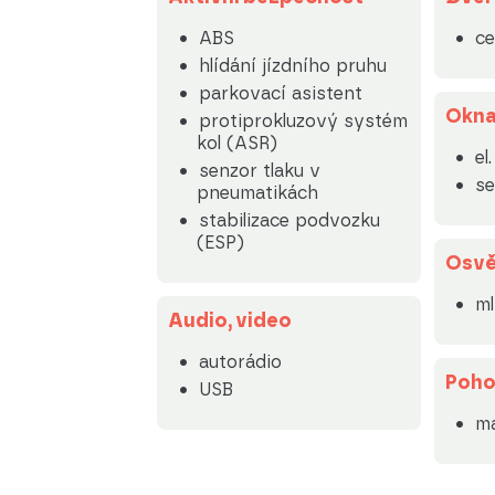
ABS
ce
hlídání jízdního pruhu
parkovací asistent
Okn
protiprokluzový systém
kol (ASR)
el
senzor tlaku v
se
pneumatikách
stabilizace podvozku
(ESP)
Osvě
m
Audio, video
autorádio
Poh
USB
ma