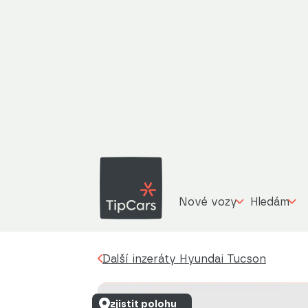
Další inzeráty
Hyundai Tucson
Trikolor 1.6 
Nové vozy
Hledám
Další inzeráty Hyundai Tucson
zjistit polohu