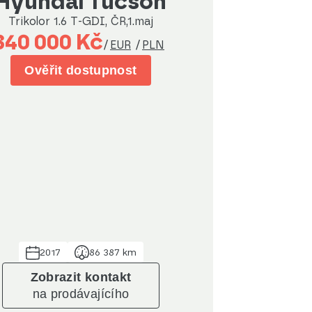
Hyundai Tucson
Trikolor 1.6 T-GDI, ČR,1.maj
340 000 Kč
/
EUR
/
PLN
Ověřit dostupnost
2017
86 387 km
Zobrazit kontakt
na prodávajícího