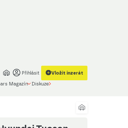
Zobrazit kontakt
Upravit filtr
na prodávajícího
Přihlásit
Vložit inzerát
ars Magazín
Diskuze