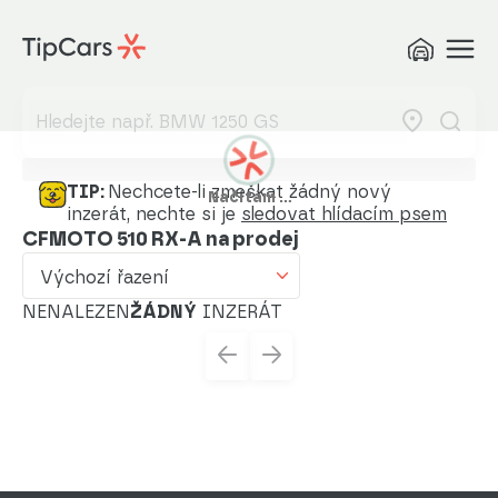
Výchozí řazení
Od nejlevnějšího
Od nejdražšího
Od nejmenšího nájezdu
TIP:
Nechcete-li zmeškat žádný nový
Načítám …
inzerát, nechte si je
sledovat hlídacím psem
Od nejvyššího nájezdu
CFMOTO 510 RX-A na prodej
Od nejstaršího vozu
Výchozí řazení
Od nejnovějšího vozu
NENALEZEN
ŽÁDNÝ
INZERÁT
Od nejnovějšího inzerátu
Od nejstaršího inzerátu
Abecedně od A do Z
Abecedně od Z do A