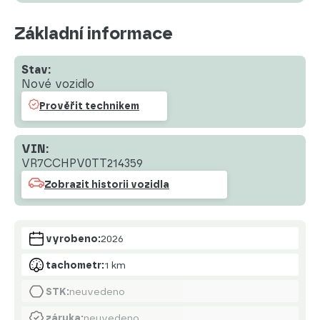
Základní informace
Stav:
Nové vozidlo
Prověřit technikem
VIN:
VR7CCHPV0TT214359
Zobrazit historii vozidla
vyrobeno:
2026
tachometr:
1 km
STK:
neuvedeno
záruka:
neuvedeno