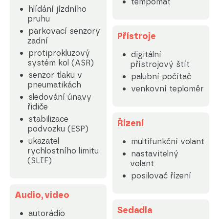
tempomat
hlídání jízdního
pruhu
parkovací senzory
Přístroje
zadní
protiprokluzový
digitální
systém kol (ASR)
přístrojový štít
senzor tlaku v
palubní počítač
pneumatikách
venkovní teploměr
sledování únavy
řidiče
stabilizace
Řízení
podvozku (ESP)
ukazatel
multifunkční volant
rychlostního limitu
nastavitelný
(SLIF)
volant
posilovač řízení
Audio, video
Sedadla
autorádio