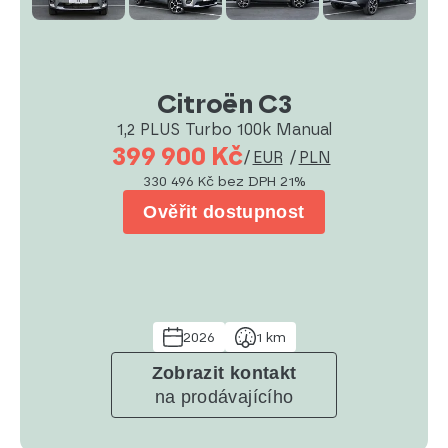
Citroën C3
1,2 PLUS Turbo 100k Manual
399 900 Kč
/
EUR
/
PLN
330 496 Kč
bez DPH 21%
Ověřit dostupnost
2026
1 km
Zobrazit kontakt
na prodávajícího