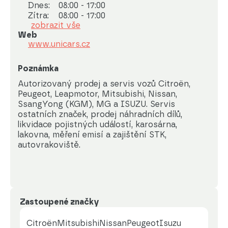
Dnes:
08:00 - 17:00
Zítra:
08:00 - 17:00
zobrazit vše
Web
www.unicars.cz
Poznámka
Autorizovaný prodej a servis vozů Citroën, 
Peugeot, Leapmotor, Mitsubishi, Nissan, 
SsangYong (KGM), MG a ISUZU. Servis 
ostatních značek, prodej náhradních dílů, 
likvidace pojistných událostí, karosárna, 
lakovna, měření emisí a zajištění STK, 
autovrakoviště.
Zastoupené značky
Citroën
Mitsubishi
Nissan
Peugeot
Isuzu