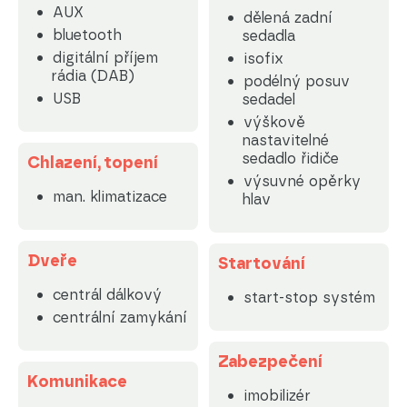
AUX
dělená zadní
bluetooth
sedadla
digitální příjem
isofix
rádia (DAB)
podélný posuv
USB
sedadel
výškově
nastavitelné
sedadlo řidiče
Chlazení, topení
výsuvné opěrky
man. klimatizace
hlav
Dveře
Startování
centrál dálkový
start-stop systém
centrální zamykání
Zabezpečení
Komunikace
imobilizér