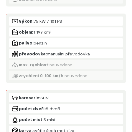
Motor
výkon:
75 kW / 101 PS
objem:
1 199 cm³
palivo:
benzin
převodovka:
manuální převodovka
max. rychlost:
neuvedeno
zrychlení 0-100 km/h:
neuvedeno
Karoserie
karoserie:
SUV
počet dveří:
5 dveří
počet míst:
5 míst
barva:
světle šedá metalíza