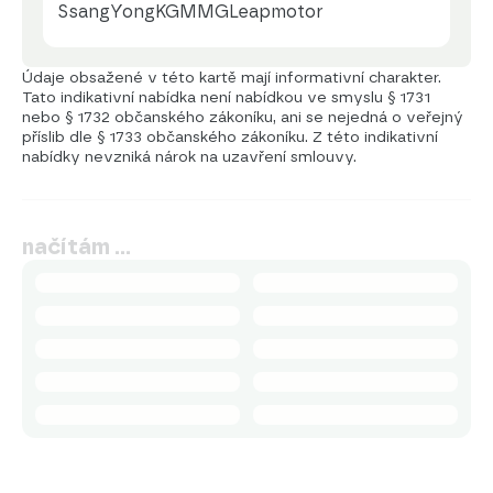
SsangYong
KGM
MG
Leapmotor
Údaje obsažené v této kartě mají informativní charakter.
Tato indikativní nabídka není nabídkou ve smyslu § 1731
nebo § 1732 občanského zákoníku, ani se nejedná o veřejný
příslib dle § 1733 občanského zákoníku. Z této indikativní
nabídky nevzniká nárok na uzavření smlouvy.
načítám …