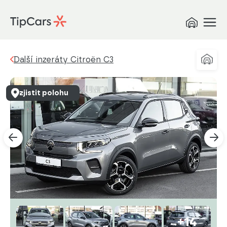
Další inzeráty Citroën C3
zjistit polohu
+14