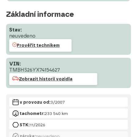
Základní informace
Stav:
neuvedeno
Prověřit technikem
VIN:
TMBHS26YX74154627
Zobrazit historii vozidla
v provozu od:
3/2007
tachometr:
233 540 km
STK:
11/2026
záruka:
neuvedeno