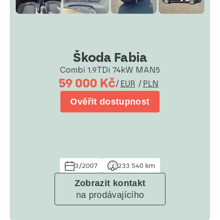
Škoda Fabia
Combi 1.9TDi 74kW MAN5
59 000 Kč
/
EUR
/
PLN
Ověřit dostupnost
3/2007
233 540 km
Zobrazit kontakt
na prodávajícího