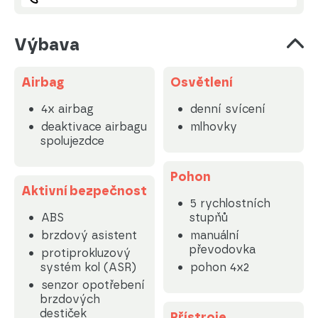
Výbava
Airbag
Osvětlení
4x airbag
denní svícení
deaktivace airbagu
mlhovky
spolujezdce
Pohon
Aktivní bezpečnost
5 rychlostních
ABS
stupňů
brzdový asistent
manuální
převodovka
protiprokluzový
systém kol (ASR)
pohon 4x2
senzor opotřebení
brzdových
destiček
Přístroje