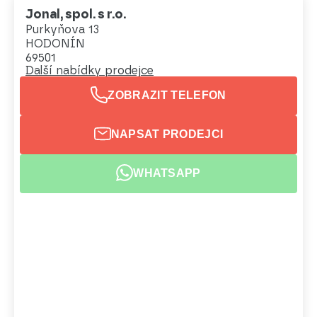
Jonal, spol. s r.o.
Purkyňova 13
HODONÍN
69501
Další nabídky prodejce
ZOBRAZIT TELEFON
NAPSAT PRODEJCI
WHATSAPP