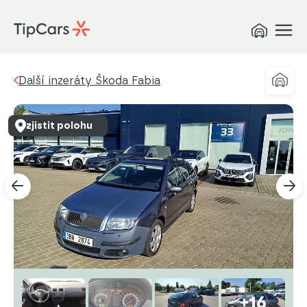
Další inzeráty Škoda Fabia
zjistit polohu
+16