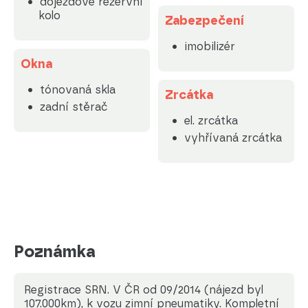
dojezdové rezervní
kolo
Zabezpečení
imobilizér
Okna
tónovaná skla
Zrcátka
zadní stěrač
el. zrcátka
vyhřívaná zrcátka
Poznámka
Registrace SRN. V ČR od 09/2014 (nájezd byl
107.000km), k vozu zimní pneumatiky. Kompletní