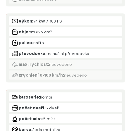
Motor
výkon:
74 kW / 100 PS
objem:
1 896 cm³
palivo:
nafta
převodovka:
manuální převodovka
max. rychlost:
neuvedeno
zrychlení 0-100 km/h:
neuvedeno
Karoserie
karoserie:
kombi
počet dveří:
5 dveří
počet míst:
5 míst
barva:
šedá metalíza