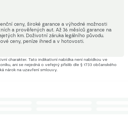
enční ceny, široké garance a výhodné možnosti 
itních a prověřených aut. Až 36 měsíců garance na 
jetých km. Doživotní záruka legálního původu. 
ové ceny, peníze ihned a v hotovosti.
vní charakter. Tato indikativní nabídka není nabídkou ve
níku, ani se nejedná o veřejný příslib dle § 1733 občanského
iká nárok na uzavření smlouvy.