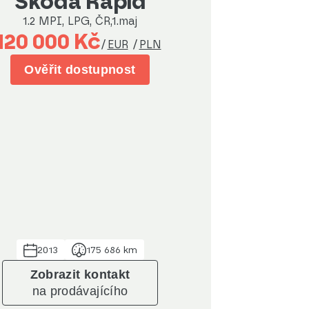
Škoda Rapid
1.2 MPI, LPG, ČR,1.maj
120 000 Kč
/
EUR
/
PLN
Ověřit dostupnost
2013
175 686 km
Zobrazit kontakt
na prodávajícího