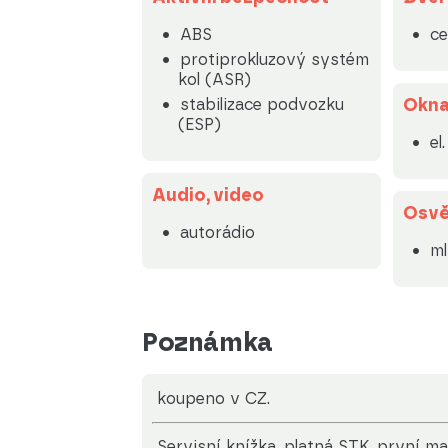
ABS
ce
protiprokluzový systém
kol (ASR)
Okn
stabilizace podvozku
(ESP)
el
Audio, video
Osvě
autorádio
m
Poznámka
koupeno v CZ.
servisní knížka, platná STK, první maj