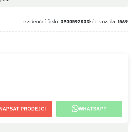
evidenční číslo:
0900592803
kód vozidla:
1569
NAPSAT PRODEJCI
WHATSAPP