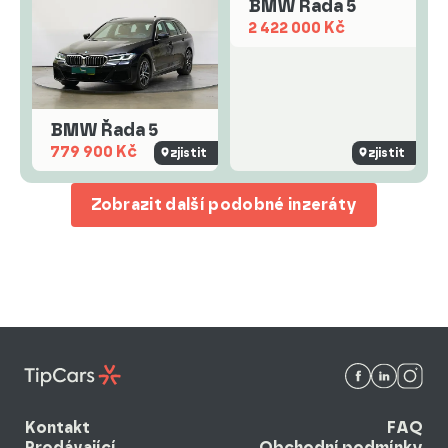
BMW Řada 5
2 422 000 Kč
BMW Řada 5
779 900 Kč
zjistit
zjistit
Zobrazit další podobné inzeráty
Kontakt
FAQ
Prodávající
Obchodní podmínky