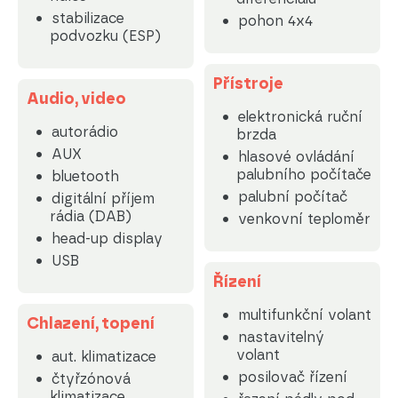
stabilizace
pohon 4x4
podvozku (ESP)
Přístroje
Audio, video
elektronická ruční
autorádio
brzda
AUX
hlasové ovládání
palubního počítače
bluetooth
palubní počítač
digitální příjem
rádia (DAB)
venkovní teploměr
head-up display
USB
Řízení
multifunkční volant
Chlazení, topení
nastavitelný
volant
aut. klimatizace
posilovač řízení
čtyřzónová
klimatizace