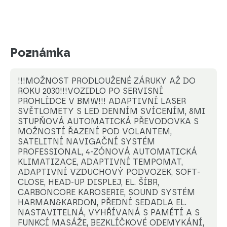
Poznámka
!!!MOŽNOST PRODLOUŽENÉ ZÁRUKY AŽ DO
ROKU 2030!!!VOZIDLO PO SERVISNÍ
PROHLÍDCE V BMW!!! ADAPTIVNÍ LASER
SVĚTLOMETY S LED DENNÍM SVÍCENÍM, 8MI
STUPŇOVÁ AUTOMATICKÁ PŘEVODOVKA S
MOŽNOSTÍ ŘAZENÍ POD VOLANTEM,
SATELITNÍ NAVIGAČNÍ SYSTÉM
PROFESSIONAL, 4-ZÓNOVÁ AUTOMATICKÁ
KLIMATIZACE, ADAPTIVNÍ TEMPOMAT,
ADAPTIVNÍ VZDUCHOVÝ PODVOZEK, SOFT-
CLOSE, HEAD-UP DISPLEJ, EL. ŠÍBR,
CARBONCORE KAROSERIE, SOUND SYSTÉM
HARMAN&KARDON, PŘEDNÍ SEDADLA EL.
NASTAVITELNÁ, VYHŘÍVANÁ S PAMĚTÍ A S
FUNKCÍ MASÁŽE, BEZKLÍČKOVÉ ODEMYKÁNÍ,