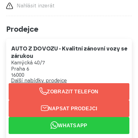
Nahlásit inzerát
Prodejce
AUTO Z DOVOZU - Kvalitní zánovní vozy se
zárukou
Kamýcká 40/7
Praha 6
16000
Další nabídky prodejce
ZOBRAZIT TELEFON
NAPSAT PRODEJCI
WHATSAPP