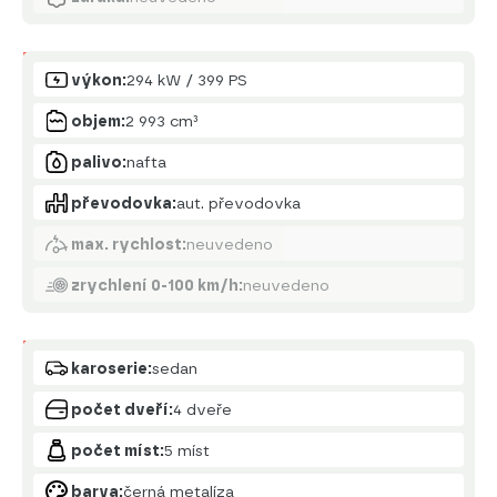
Motor
výkon:
294 kW / 399 PS
objem:
2 993 cm³
palivo:
nafta
převodovka:
aut. převodovka
max. rychlost:
neuvedeno
zrychlení 0-100 km/h:
neuvedeno
Karoserie
karoserie:
sedan
počet dveří:
4 dveře
počet míst:
5 míst
barva:
černá metalíza