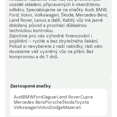
vozidel skladem, připravených k okamžitému 
odběru. Specializujeme se na značky Audi, BMW, 
Ford, Volvo, Volkswagen, Škoda, Mercedes-Benz, 
Land Rover, Lexus a další. Každý vůz má jasně 
doložený původ a prochází důkladnou 
technickou kontrolou.

Zajistíme pro vás výhodné financování i 
pojištění – rychle a bez zbytečného čekání.

Pokud si nevyberete z naší nabídky, rádi vám 
dovezeme váš vysněný vůz na přání. Bez 
kompromisu a do 7 dnů.
Zastoupené značky
Audi
BMW
Ford
Jaguar
Land Rover
Cupra
Mercedes-Benz
Porsche
Škoda
Toyota
Volkswagen
Volvo
Dodge
Maserati