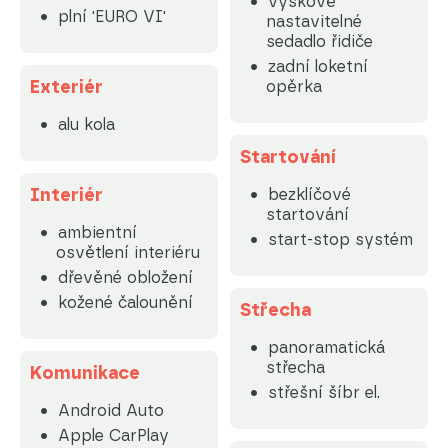
výškově
plní 'EURO VI'
nastavitelné
sedadlo řidiče
zadní loketní
Exteriér
opěrka
alu kola
Startování
Interiér
bezklíčové
startování
ambientní
start-stop systém
osvětlení interiéru
dřevěné obložení
kožené čalounění
Střecha
panoramatická
střecha
Komunikace
střešní šíbr el.
Android Auto
Apple CarPlay