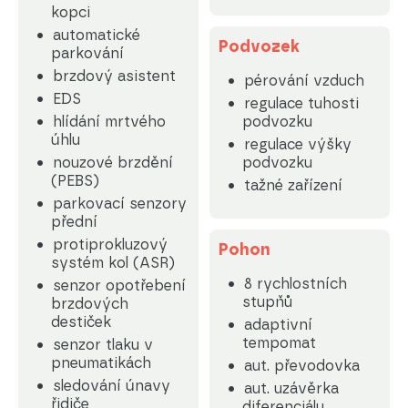
kopci
automatické
Podvozek
parkování
brzdový asistent
pérování vzduch
EDS
regulace tuhosti
hlídání mrtvého
podvozku
úhlu
regulace výšky
nouzové brzdění
podvozku
(PEBS)
tažné zařízení
parkovací senzory
přední
protiprokluzový
Pohon
systém kol (ASR)
8 rychlostních
senzor opotřebení
stupňů
brzdových
destiček
adaptivní
tempomat
senzor tlaku v
pneumatikách
aut. převodovka
sledování únavy
aut. uzávěrka
řidiče
diferenciálu