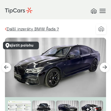
Další inzeráty BMW Řada 7
zjistit polohu
+35