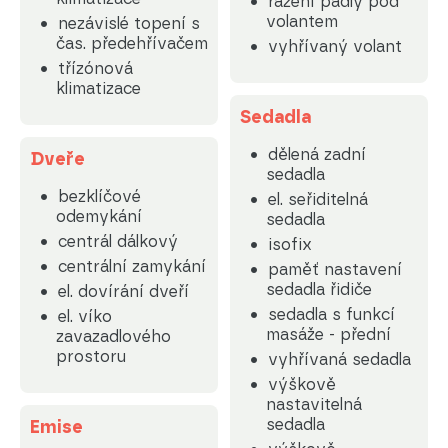
řazení pádly pod
volantem
nezávislé topení s
čas. předehřívačem
vyhřívaný volant
třízónová
klimatizace
Sedadla
dělená zadní
Dveře
sedadla
bezklíčové
el. seřiditelná
odemykání
sedadla
centrál dálkový
isofix
centrální zamykání
paměť nastavení
sedadla řidiče
el. dovírání dveří
sedadla s funkcí
el. víko
masáže - přední
zavazadlového
prostoru
vyhřívaná sedadla
výškově
nastavitelná
sedadla
Emise