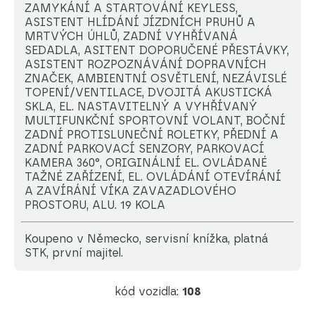
ZAMYKÁNÍ A STARTOVÁNÍ KEYLESS,
ASISTENT HLÍDÁNÍ JÍZDNÍCH PRUHŮ A
MRTVÝCH ÚHLŮ, ZADNÍ VYHŘÍVANÁ
SEDADLA, ASITENT DOPORUČENÉ PŘESTÁVKY,
ASISTENT ROZPOZNÁVÁNÍ DOPRAVNÍCH
ZNAČEK, AMBIENTNÍ OSVĚTLENÍ, NEZÁVISLÉ
TOPENÍ/VENTILACE, DVOJITÁ AKUSTICKÁ
SKLA, EL. NASTAVITELNÝ A VYHŘÍVANÝ
MULTIFUNKČNÍ SPORTOVNÍ VOLANT, BOČNÍ
ZADNÍ PROTISLUNEČNÍ ROLETKY, PŘEDNÍ A
ZADNÍ PARKOVACÍ SENZORY, PARKOVACÍ
KAMERA 360°, ORIGINÁLNÍ EL. OVLÁDANÉ
TAŽNÉ ZAŘÍZENÍ, EL. OVLÁDÁNÍ OTEVÍRÁNÍ
A ZAVÍRÁNÍ VÍKA ZAVAZADLOVÉHO
PROSTORU, ALU. 19 KOLA
koupeno v Německo, servisní knížka, platná
STK, první majitel.
kód vozidla:
108