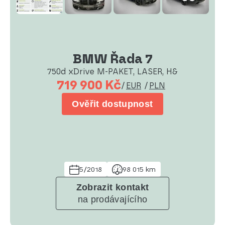
BMW Řada 7
750d xDrive M-PAKET, LASER, H&
719 900 Kč
/
EUR
/
PLN
Ověřit dostupnost
5/2018
98 015 km
Zobrazit kontakt
na prodávajícího