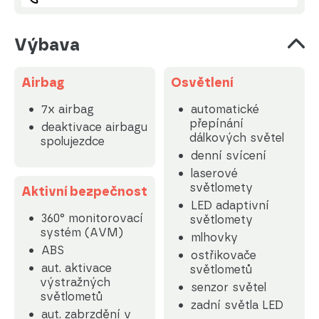
Výbava
Airbag
Osvětlení
7x airbag
automatické
přepínání
deaktivace airbagu
dálkových světel
spolujezdce
denní svícení
laserové
světlomety
Aktivní bezpečnost
LED adaptivní
360° monitorovací
světlomety
systém (AVM)
mlhovky
ABS
ostřikovače
aut. aktivace
světlometů
výstražných
senzor světel
světlometů
zadní světla LED
aut. zabrzdění v