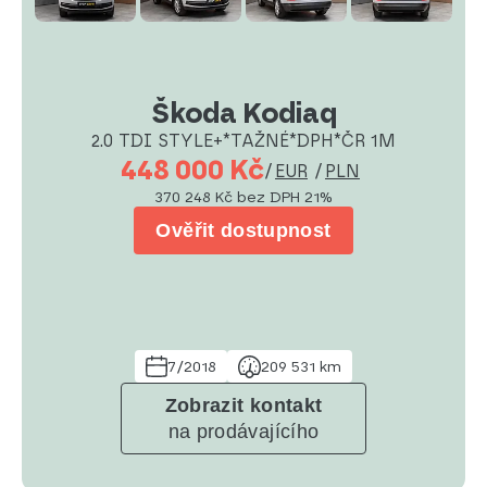
Škoda Kodiaq
2.0 TDI STYLE+*TAŽNÉ*DPH*ČR 1M
448 000 Kč
/
EUR
/
PLN
370 248 Kč
bez DPH 21%
Ověřit dostupnost
7/2018
209 531 km
Zobrazit kontakt
na prodávajícího