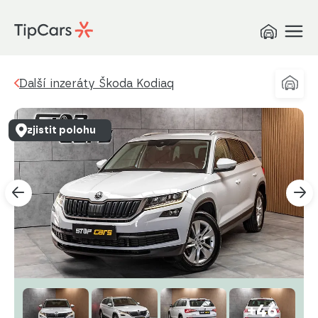
Další inzeráty Škoda Kodiaq
zjistit polohu
+46