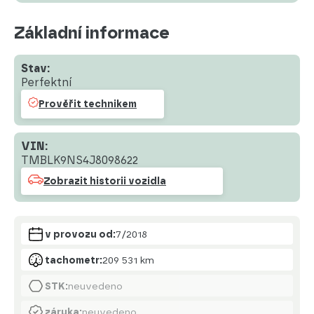
Základní informace
Stav:
Perfektní
Prověřit technikem
VIN:
TMBLK9NS4J8098622
Zobrazit historii vozidla
v provozu od:
7/2018
tachometr:
209 531 km
STK:
neuvedeno
záruka:
neuvedeno