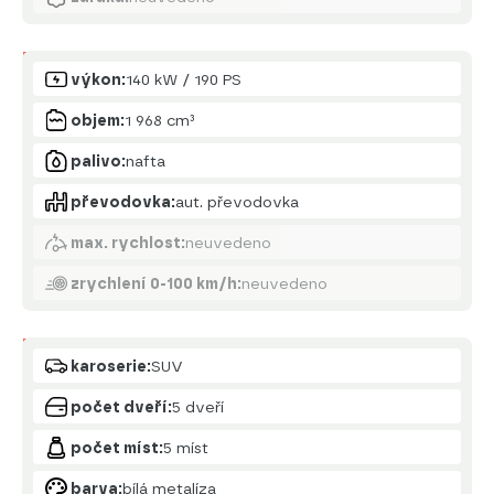
Motor
výkon:
140 kW / 190 PS
objem:
1 968 cm³
palivo:
nafta
převodovka:
aut. převodovka
max. rychlost:
neuvedeno
zrychlení 0-100 km/h:
neuvedeno
Karoserie
karoserie:
SUV
počet dveří:
5 dveří
počet míst:
5 míst
barva:
bílá metalíza