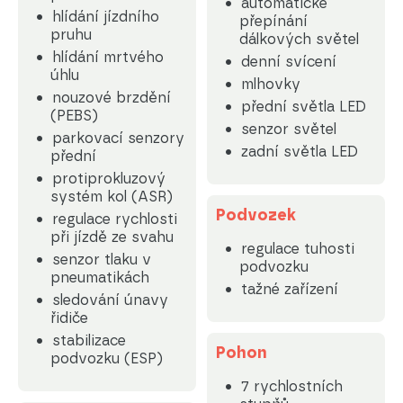
automatické
hlídání jízdního
přepínání
pruhu
dálkových světel
hlídání mrtvého
denní svícení
úhlu
mlhovky
nouzové brzdění
přední světla LED
(PEBS)
senzor světel
parkovací senzory
zadní světla LED
přední
protiprokluzový
systém kol (ASR)
Podvozek
regulace rychlosti
při jízdě ze svahu
regulace tuhosti
senzor tlaku v
podvozku
pneumatikách
tažné zařízení
sledování únavy
řidiče
stabilizace
Pohon
podvozku (ESP)
7 rychlostních