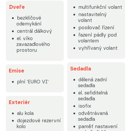
Dveře
multifunkční volant
nastavitelný
bezklíčové
volant
odemykání
posilovač řízení
centrál dálkový
řazení pádly pod
el. víko
volantem
zavazadlového
vyhřívaný volant
prostoru
Sedadla
Emise
dělená zadní
plní 'EURO VI'
sedadla
el. seřiditelná
sedadla
Exteriér
isofix
alu kola
odvětrávaná
sedadla
dojezdové rezervní
kolo
paměť nastavení