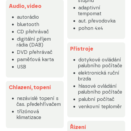
stupňů
Audio, video
adaptivní
tempomat
autorádio
aut. převodovka
bluetooth
pohon 4x4
CD přehrávač
digitální příjem
rádia (DAB)
Přístroje
DVD přehrávač
paměťová karta
dotykové ovládání
palubního počítače
USB
elektronická ruční
brzda
hlasové ovládání
Chlazení, topení
palubního počítače
nezávislé topení s
palubní počítač
čas. předehřívačem
venkovní teploměr
třízónová
klimatizace
Řízení