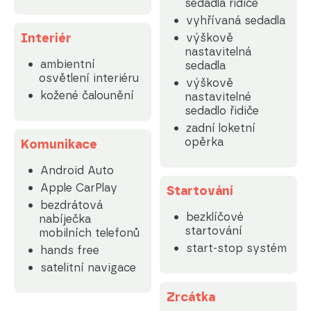
sedadla řidiče
vyhřívaná sedadla
Interiér
výškově
nastavitelná
ambientní
sedadla
osvětlení interiéru
výškově
kožené čalounění
nastavitelné
sedadlo řidiče
zadní loketní
opěrka
Komunikace
Android Auto
Apple CarPlay
Startování
bezdrátová
bezklíčové
nabíječka
startování
mobilních telefonů
start-stop systém
hands free
satelitní navigace
Zrcátka