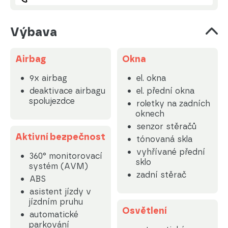
Výbava
Airbag
Okna
9x airbag
el. okna
deaktivace airbagu
el. přední okna
spolujezdce
roletky na zadních
oknech
senzor stěračů
Aktivní bezpečnost
tónovaná skla
vyhřívané přední
360° monitorovací
sklo
systém (AVM)
zadní stěrač
ABS
asistent jízdy v
jízdním pruhu
Osvětlení
automatické
parkování