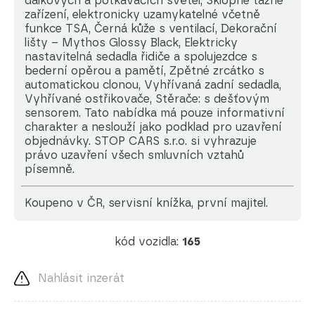
dálkových a potkávacích světel, Sklopné tažné
zařízení, elektronicky uzamykatelné včetně
funkce TSA, Černá kůže s ventilací, Dekorační
lišty – Mythos Glossy Black, Elektricky
nastavitelná sedadla řidiče a spolujezdce s
bederní opěrou a pamětí, Zpětné zrcátko s
automatickou clonou, Vyhřívaná zadní sedadla,
Vyhřívané ostřikovače, Stěrače: s dešťovým
sensorem. Tato nabídka má pouze informativní
charakter a neslouží jako podklad pro uzavření
objednávky. STOP CARS s.r.o. si vyhrazuje
právo uzavření všech smluvních vztahů
písemně.
koupeno v ČR, servisní knížka, první majitel.
kód vozidla:
165
Nahlásit inzerát