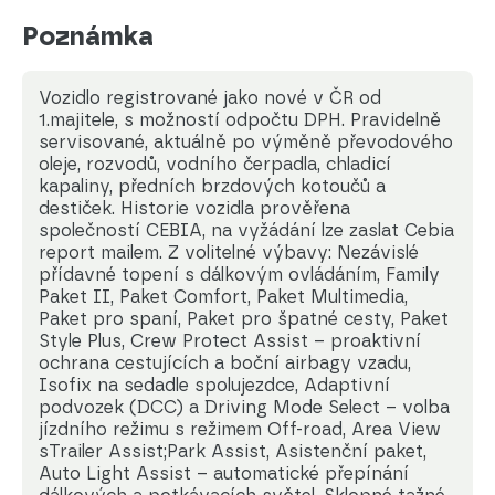
Poznámka
Vozidlo registrované jako nové v ČR od
1.majitele, s možností odpočtu DPH. Pravidelně
servisované, aktuálně po výměně převodového
oleje, rozvodů, vodního čerpadla, chladicí
kapaliny, předních brzdových kotoučů a
destiček. Historie vozidla prověřena
společností CEBIA, na vyžádání lze zaslat Cebia
report mailem. Z volitelné výbavy: Nezávislé
přídavné topení s dálkovým ovládáním, Family
Paket II, Paket Comfort, Paket Multimedia,
Paket pro spaní, Paket pro špatné cesty, Paket
Style Plus, Crew Protect Assist – proaktivní
ochrana cestujících a boční airbagy vzadu,
Isofix na sedadle spolujezdce, Adaptivní
podvozek (DCC) a Driving Mode Select – volba
jízdního režimu s režimem Off-road, Area View
sTrailer Assist;Park Assist, Asistenční paket,
Auto Light Assist – automatické přepínání