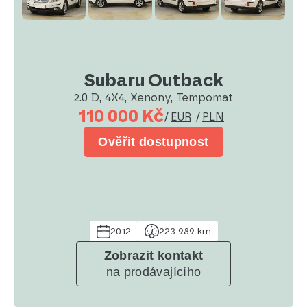
Subaru Outback
2.0 D, 4X4, Xenony, Tempomat
110 000 Kč
/
EUR
/
PLN
Ověřit dostupnost
2012
223 989 km
Zobrazit kontakt
na prodávajícího