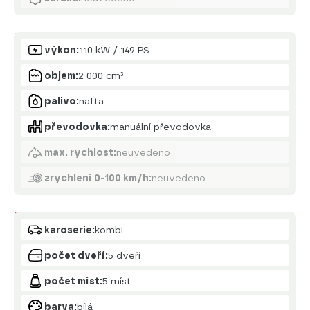
Motor
výkon:
110 kW / 149 PS
objem:
2 000 cm³
palivo:
nafta
převodovka:
manuální převodovka
max. rychlost:
neuvedeno
zrychlení 0-100 km/h:
neuvedeno
Karoserie
karoserie:
kombi
počet dveří:
5 dveří
počet míst:
5 míst
barva:
bílá