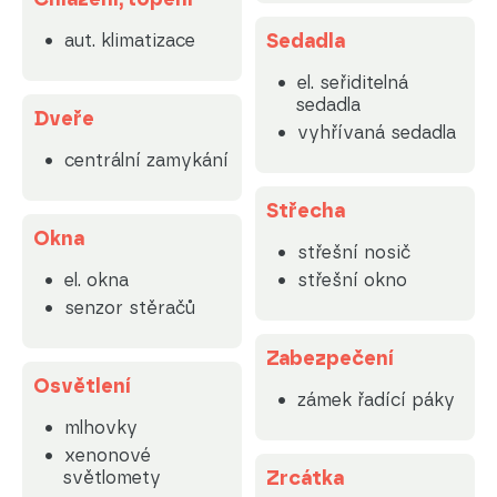
Sedadla
aut. klimatizace
el. seřiditelná
sedadla
Dveře
vyhřívaná sedadla
centrální zamykání
Střecha
Okna
střešní nosič
el. okna
střešní okno
senzor stěračů
Zabezpečení
Osvětlení
zámek řadící páky
mlhovky
xenonové
Zrcátka
světlomety