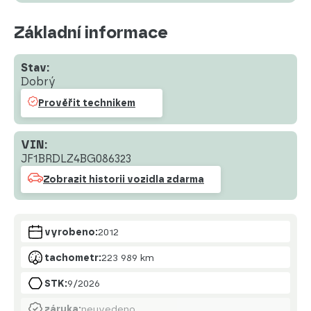
Základní informace
Stav:
Dobrý
Prověřit technikem
VIN:
JF1BRDLZ4BG086323
Zobrazit historii vozidla zdarma
vyrobeno:
2012
tachometr:
223 989 km
STK:
9/2026
záruka:
neuvedeno