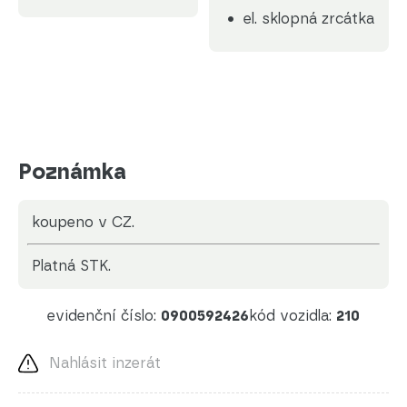
el. sklopná zrcátka
Poznámka
koupeno v CZ.
platná STK.
evidenční číslo:
0900592426
kód vozidla:
210
Nahlásit inzerát